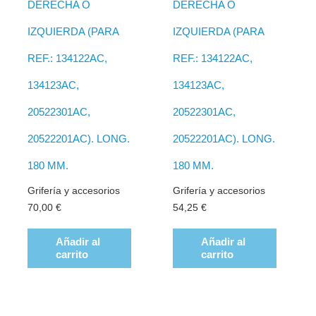
DERECHA O
DERECHA O
IZQUIERDA (PARA
IZQUIERDA (PARA
REF.: 134122AC,
REF.: 134122AC,
134123AC,
134123AC,
20522301AC,
20522301AC,
20522201AC). LONG.
20522201AC). LONG.
180 MM.
180 MM.
Grifería y accesorios
Grifería y accesorios
70,00
€
54,25
€
Añadir al
Añadir al
carrito
carrito