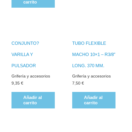
carrito
CONJUNTO?
TUBO FLEXIBLE
VARILLA Y
MACHO 10×1 – R3/8″
PULSADOR
LONG. 370 MM.
Grifería y accesorios
Grifería y accesorios
9,35
€
7,50
€
Añadir al
Añadir al
carrito
carrito