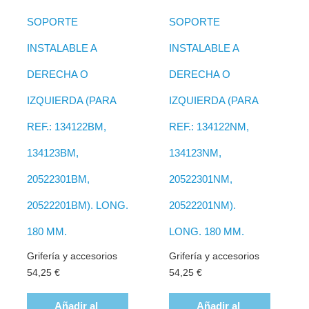
SOPORTE
SOPORTE
INSTALABLE A
INSTALABLE A
DERECHA O
DERECHA O
IZQUIERDA (PARA
IZQUIERDA (PARA
REF.: 134122BM,
REF.: 134122NM,
134123BM,
134123NM,
20522301BM,
20522301NM,
20522201BM). LONG.
20522201NM).
180 MM.
LONG. 180 MM.
Grifería y accesorios
Grifería y accesorios
54,25
€
54,25
€
Añadir al
Añadir al