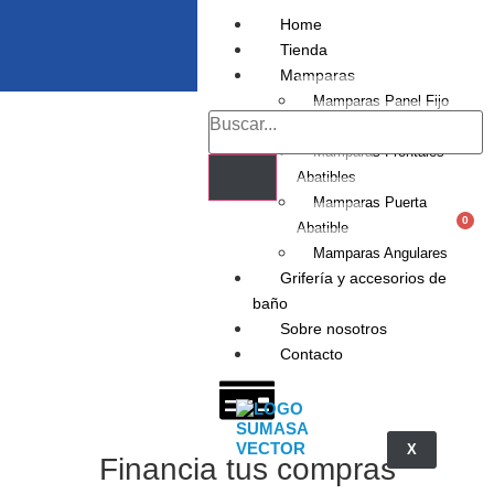
Home
Tienda
Mamparas
Mamparas Panel Fijo
Mamparas Frontales
Mamparas Frontales
Abatibles
Mamparas Puerta
0
Abatible
Mamparas Angulares
Grifería y accesorios de
baño
Sobre nosotros
Contacto
X
Financia tus compras