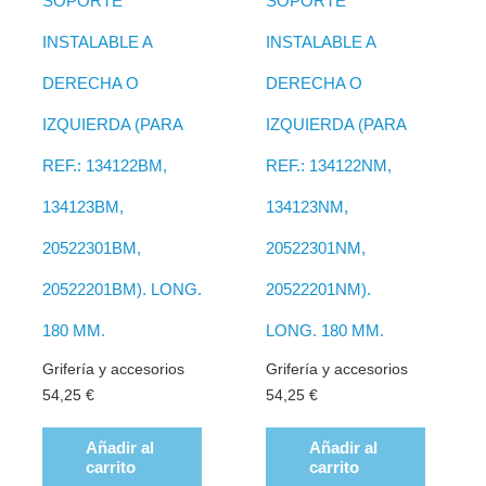
SOPORTE
SOPORTE
INSTALABLE A
INSTALABLE A
DERECHA O
DERECHA O
IZQUIERDA (PARA
IZQUIERDA (PARA
REF.: 134122BM,
REF.: 134122NM,
134123BM,
134123NM,
20522301BM,
20522301NM,
20522201BM). LONG.
20522201NM).
180 MM.
LONG. 180 MM.
Grifería y accesorios
Grifería y accesorios
54,25
€
54,25
€
Añadir al
Añadir al
carrito
carrito