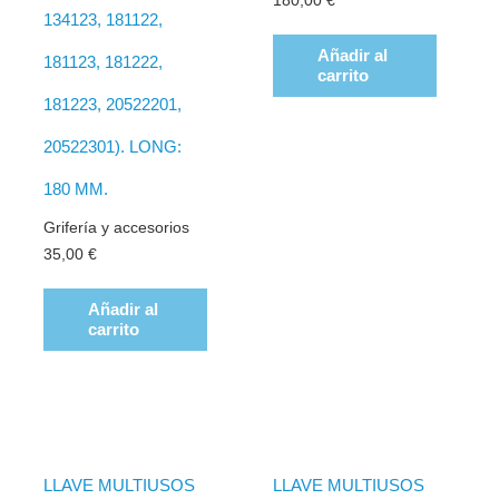
180,00
€
134123, 181122,
Añadir al
181123, 181222,
carrito
181223, 20522201,
20522301). LONG:
180 MM.
Grifería y accesorios
35,00
€
Añadir al
carrito
LLAVE MULTIUSOS
LLAVE MULTIUSOS