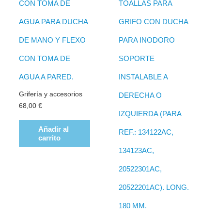
CON TOMA DE
TOALLAS PARA
AGUA PARA DUCHA
GRIFO CON DUCHA
DE MANO Y FLEXO
PARA INODORO
CON TOMA DE
SOPORTE
AGUA A PARED.
INSTALABLE A
Grifería y accesorios
DERECHA O
68,00
€
IZQUIERDA (PARA
Añadir al
REF.: 134122AC,
carrito
134123AC,
20522301AC,
20522201AC). LONG.
180 MM.