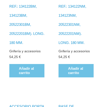
REF.: 134122BM,
REF.: 134122NM,
134123BM,
134123NM,
20522301BM,
20522301NM,
20522201BM). LONG.
20522201NM).
180 MM.
LONG. 180 MM.
Grifería y accesorios
Grifería y accesorios
54,25
€
54,25
€
Añadir al
Añadir al
carrito
carrito
ACCESORIO PORTA
BASE DE