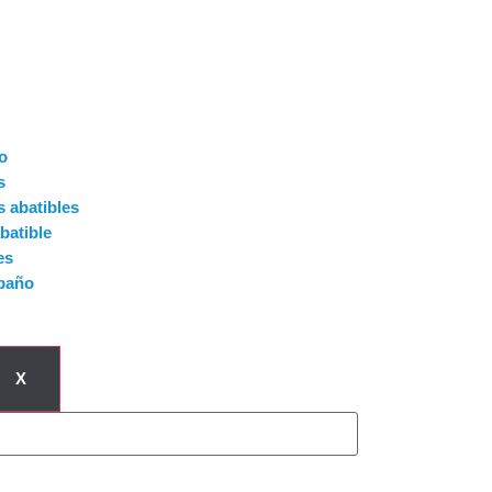
o
s
 abatibles
batible
es
 baño
X