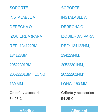
SOPORTE
SOPORTE
INSTALABLE A
INSTALABLE A
DERECHA O
DERECHA O
IZQUIERDA (PARA
IZQUIERDA (PARA
REF.: 134122BM,
REF.: 134122NM,
134123BM,
134123NM,
20522301BM,
20522301NM,
20522201BM). LONG.
20522201NM).
180 MM.
LONG. 180 MM.
Grifería y accesorios
Grifería y accesorios
54,25
€
54,25
€
Añadir al
Añadir al