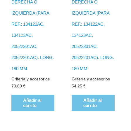
DERECHA O
DERECHA O
IZQUIERDA (PARA
IZQUIERDA (PARA
REF.: 134122AC,
REF.: 134122AC,
134123AC,
134123AC,
20522301AC,
20522301AC,
20522201AC). LONG.
20522201AC). LONG.
180 MM.
180 MM.
Grifería y accesorios
Grifería y accesorios
70,00
€
54,25
€
Añadir al
Añadir al
carrito
carrito