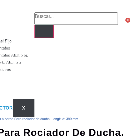
0
l Fijo
tales
tales Abatibles
ta Abatible
ulares
orios de baño
X
o a pared Para rociador de ducha. Longitud: 390 mm.
Para Rociador De Ducha.