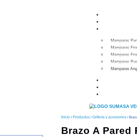
Home
Tienda
Mamparas
Mamparas Pane
Mamparas Fron
Mamparas Fron
Mamparas Puer
Mamparas Ang
Grifería y acces
Sobre nosotros
Contacto
Inicio
Productos
Grifería y accesorios
/
/
/ Braz
Brazo A Pared 