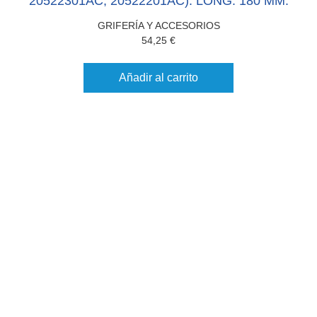
20522301AC, 20522201AC). LONG. 180 MM.
GRIFERÍA Y ACCESORIOS
54,25
€
Añadir al carrito