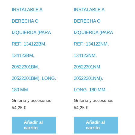
INSTALABLE A
INSTALABLE A
DERECHA O
DERECHA O
IZQUIERDA (PARA
IZQUIERDA (PARA
REF.: 134122BM,
REF.: 134122NM,
134123BM,
134123NM,
20522301BM,
20522301NM,
20522201BM). LONG.
20522201NM).
180 MM.
LONG. 180 MM.
Grifería y accesorios
Grifería y accesorios
54,25
€
54,25
€
Añadir al
Añadir al
carrito
carrito