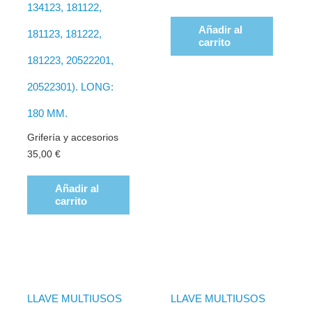
134123, 181122,
Añadir al
181123, 181222,
carrito
181223, 20522201,
20522301). LONG:
180 MM.
Grifería y accesorios
35,00
€
Añadir al
carrito
LLAVE MULTIUSOS
LLAVE MULTIUSOS